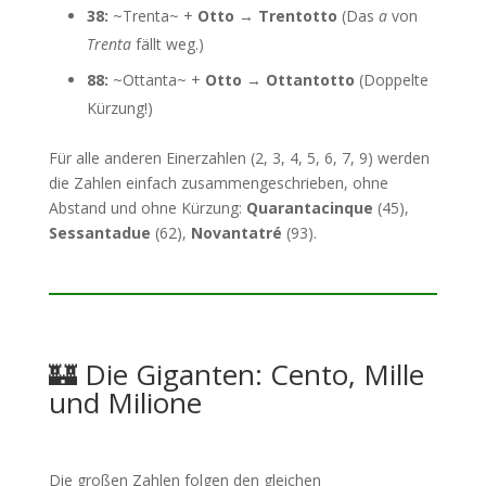
38:
~Trenta~ +
Otto
→
Trentotto
(Das
a
von
Trenta
fällt weg.)
88:
~Ottanta~ +
Otto
→
Ottantotto
(Doppelte
Kürzung!)
Für alle anderen Einerzahlen (2, 3, 4, 5, 6, 7, 9) werden
die Zahlen einfach zusammengeschrieben, ohne
Abstand und ohne Kürzung:
Quarantacinque
(45),
Sessantadue
(62),
Novantatré
(93).
🏰 Die Giganten: Cento, Mille
und Milione
Die großen Zahlen folgen den gleichen