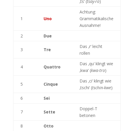
‚ts‘ (
tsay-ro
)
Achtung:
1
Uno
Grammatikalische
Ausnahme!
2
Due
Das ‚r‘ leicht
3
Tre
rollen
Das ‚qu‘ klingt wie
4
Quattro
‚kwa‘ (
kwa-tro
)
Das ‚ci‘ klingt wie
5
Cinque
‚tschi‘ (
tschin-kwe
)
6
Sei
Doppel-T
7
Sette
betonen
8
Otto