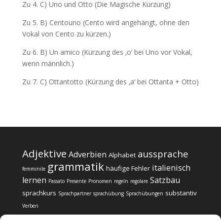
Zu 4. C) Uno und Otto (Die Magische Kürzung)
Zu 5. B) Centouno (Cento wird angehängt, ohne den
Vokal von Cento zu kürzen.)
Zu 6. B) Un amico (Kürzung des ‚o‘ bei Uno vor Vokal,
wenn männlich.)
Zu 7. C) Ottantotto (Kürzung des ‚a‘ bei Ottanta + Otto)
Adjektive
aussprache
Adverbien
Alphabet
grammatik
italienisch
häufige Fehler
femminile
lernen
Satzbau
Passato
Presente
Pronomen
regeln
regolare
sprachkurs
substantiv
Sprachpartner
sprachübung
Sprachübungen
Verben