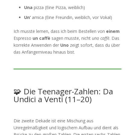
Una
pizza (Eine Pizza, weiblich)
Un‘
amica (Eine Freundin, weiblich, vor Vokal)
Ich musste lernen, dass ich beim Bestellen von
einem
Espresso
un caffè
sagen musste, nicht
uno caffè
. Das
korrekte Anwenden der
Uno
zeigt sofort, dass du über
das Anfängerniveau hinaus bist.
🧩 Die Teenager-Zahlen: Da
Undici a Venti (11–20)
Die zweite Dekade ist eine Mischung aus
Unregelmäßigkeit und logischem Aufbau und dient als
Brücke zu den großen Zahlen. Die ersten sechs Zahlen