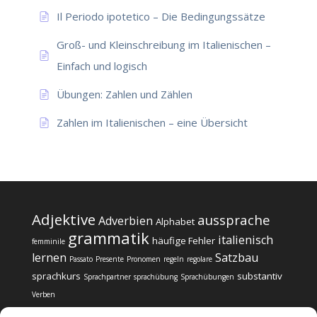
Il Periodo ipotetico – Die Bedingungssätze
Groß- und Kleinschreibung im Italienischen –
Einfach und logisch
Übungen: Zahlen und Zählen
Zahlen im Italienischen – eine Übersicht
Adjektive
aussprache
Adverbien
Alphabet
grammatik
italienisch
häufige Fehler
femminile
lernen
Satzbau
Passato
Presente
Pronomen
regeln
regolare
sprachkurs
substantiv
Sprachpartner
sprachübung
Sprachübungen
Verben