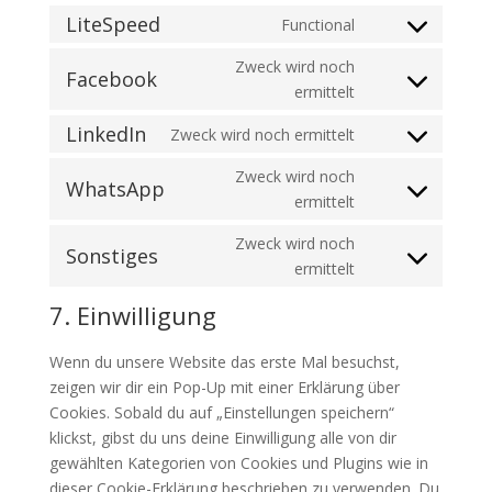
pretty-
to
LiteSpeed
Functional
Consent
links
service
to
Zweck wird noch
wordfence
Facebook
service
Consent
ermittelt
litespeed
to
LinkedIn
Zweck wird noch ermittelt
service
Consent
facebook
to
Zweck wird noch
WhatsApp
service
Consent
ermittelt
linkedin
to
Zweck wird noch
service
Sonstiges
Consent
ermittelt
whatsapp
to
7. Einwilligung
service
sonstiges
Wenn du unsere Website das erste Mal besuchst,
zeigen wir dir ein Pop-Up mit einer Erklärung über
Cookies. Sobald du auf „Einstellungen speichern“
klickst, gibst du uns deine Einwilligung alle von dir
gewählten Kategorien von Cookies und Plugins wie in
dieser Cookie-Erklärung beschrieben zu verwenden. Du