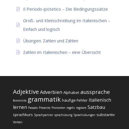
Il Periodo ipotetico – Die Bedingungssätze
Groß- und Kleinschreibung im Italienischen –
Einfach und logisch
Übungen: Zahlen und Zählen
Zahlen im Italienischen – eine Übersicht
Adjektive
aussprache
Adverbien
Alphabet
grammatik
italienisch
häufige Fehler
femminile
lernen
Satzbau
Passato
Presente
Pronomen
regeln
regolare
sprachkurs
substantiv
Sprachpartner
sprachübung
Sprachübungen
Verben