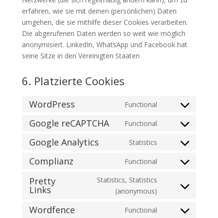
erfahren, wie sie mit deinen (persönlichen) Daten
umgehen, die sie mithilfe dieser Cookies verarbeiten.
Die abgerufenen Daten werden so weit wie möglich
anonymisiert. LinkedIn, WhatsApp und Facebook hat
seine Sitze in den Vereinigten Staaten
6. Platzierte Cookies
WordPress
Functional
Consent
to
Google reCAPTCHA
Functional
Consent
service
to
Google Analytics
Statistics
wordpress
Consent
service
to
Complianz
Functional
google-
Consent
service
recaptcha
to
Pretty
Statistics, Statistics
google-
Links
service
Consent
(anonymous)
analytics
complianz
to
Wordfence
Functional
service
Consent