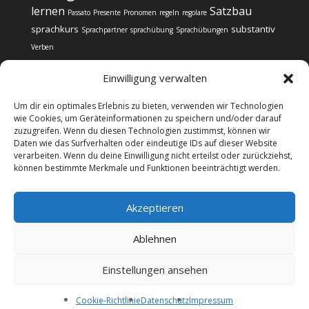
lernen
Satzbau
Passato
Presente
Pronomen
regeln
regolare
sprachkurs
substantiv
Sprachpartner
sprachübung
Sprachübungen
Verben
Einwilligung verwalten
Um dir ein optimales Erlebnis zu bieten, verwenden wir Technologien
wie Cookies, um Geräteinformationen zu speichern und/oder darauf
zuzugreifen. Wenn du diesen Technologien zustimmst, können wir
Impressum
Datenschutz
Daten wie das Surfverhalten oder eindeutige IDs auf dieser Website
Cookie-Richtlinie (EU)
verarbeiten. Wenn du deine Einwilligung nicht erteilst oder zurückziehst,
können bestimmte Merkmale und Funktionen beeinträchtigt werden.
@copyright Web24 Consulting AVO | 2024-2025 * Wir
Akzeptieren
informieren über Sprachkurse, verkaufen selbst aber
keine Sprachkurse. Wenn Sie sich für einen Sprachkurs
Ablehnen
interessieren, gelangen Sie über die Links und Banner
auf die Website des jeweiligen Anbieters. Kommt es
Einstellungen ansehen
zum Kauf, erhalten wir ggf. eine Vergütung vom
Anbieter. Dies wirkt sich nicht auf Ihren Kaufpreis aus
Cookie-Richtlinie
Datenschutz
Impressum
und hilft diese Webseite zu betreiben. Vielen Dank