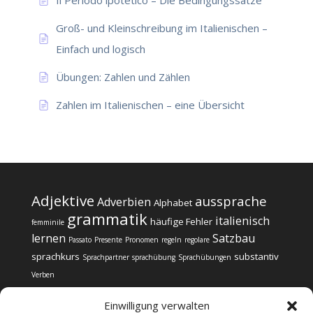
Il Periodo ipotetico – Die Bedingungssätze
Groß- und Kleinschreibung im Italienischen –
Einfach und logisch
Übungen: Zahlen und Zählen
Zahlen im Italienischen – eine Übersicht
Adjektive
aussprache
Adverbien
Alphabet
grammatik
italienisch
häufige Fehler
femminile
lernen
Satzbau
Passato
Presente
Pronomen
regeln
regolare
sprachkurs
substantiv
Sprachpartner
sprachübung
Sprachübungen
Verben
Einwilligung verwalten