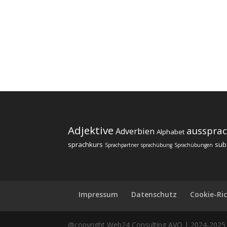
Adjektive
ausspra
Adverbien
Alphabet
sprachkurs
sub
Sprachpartner
sprachübung
Sprachübungen
Impressum
Datenschutz
Cookie-Ric
@copyright Web24 Consulting AVO | 2024-2025 * 