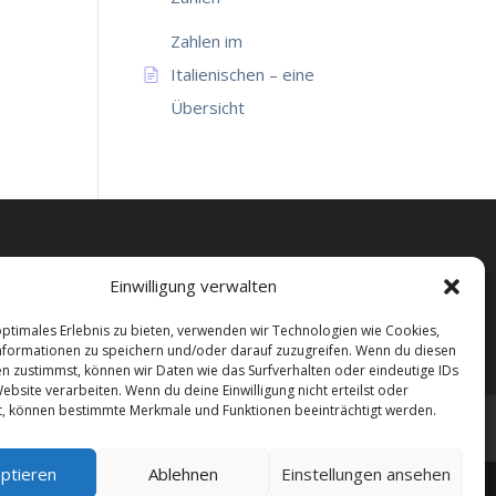
Zahlen im
Italienischen – eine
Übersicht
Satzbau
Einwilligung verwalten
ato
Presente
Pronomen
regeln
regolare
optimales Erlebnis zu bieten, verwenden wir Technologien wie Cookies,
formationen zu speichern und/oder darauf zuzugreifen. Wenn du diesen
n zustimmst, können wir Daten wie das Surfverhalten oder eindeutige IDs
ebsite verarbeiten. Wenn du deine Einwilligung nicht erteilst oder
t, können bestimmte Merkmale und Funktionen beeinträchtigt werden.
ptieren
Ablehnen
Einstellungen ansehen
hkurse. Wenn Sie sich für einen Sprachkurs