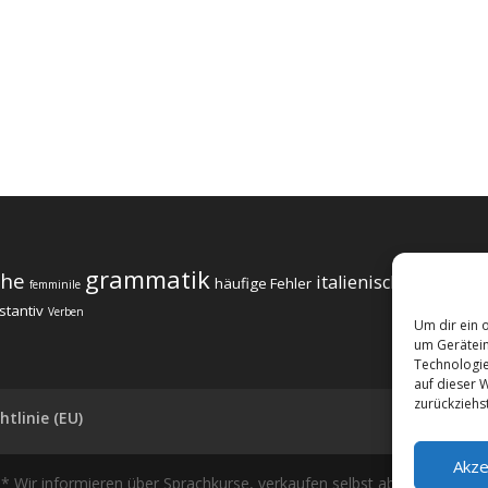
grammatik
che
italienisch lernen
häufige Fehler
femminile
Pass
stantiv
Verben
Um dir ein 
um Gerätein
Technologie
auf dieser W
zurückziehs
htlinie (EU)
Akze
Wir informieren über Sprachkurse, verkaufen selbst aber keine Sprac