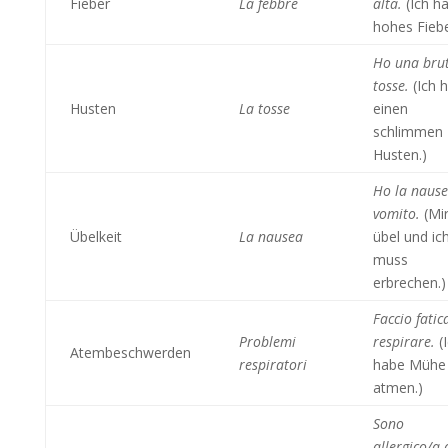
Fieber
La febbre
alta.
(Ich h
hohes Fiebe
Ho una bru
tosse.
(Ich 
Husten
La tosse
einen
schlimmen
Husten.)
Ho la nause
vomito.
(Mir
Übelkeit
La nausea
übel und ic
muss
erbrechen.)
Faccio fatic
Problemi
respirare.
(
Atembeschwerden
respiratori
habe Mühe
atmen.)
Sono
allergico/a