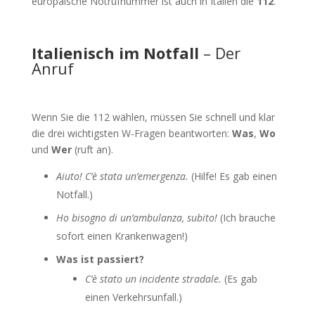
europäische Notrufnummer ist auch in Italien die
112
.
Italienisch im Notfall
– Der
Anruf
Wenn Sie die 112 wählen, müssen Sie schnell und klar
die drei wichtigsten W-Fragen beantworten:
Was
,
Wo
und
Wer
(ruft an).
Aiuto! C’è stata un’emergenza.
(Hilfe! Es gab einen
Notfall.)
Ho bisogno di un’ambulanza, subito!
(Ich brauche
sofort einen Krankenwagen!)
Was ist passiert?
C’è stato un incidente stradale.
(Es gab
einen Verkehrsunfall.)