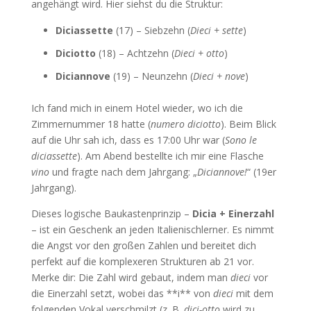
angehängt wird. Hier siehst du die Struktur:
Diciassette
(17) – Siebzehn (
Dieci + sette
)
Diciotto
(18) – Achtzehn (
Dieci + otto
)
Diciannove
(19) – Neunzehn (
Dieci + nove
)
Ich fand mich in einem Hotel wieder, wo ich die
Zimmernummer 18 hatte (
numero diciotto
). Beim Blick
auf die Uhr sah ich, dass es 17:00 Uhr war (
Sono le
diciassette
). Am Abend bestellte ich mir eine Flasche
vino
und fragte nach dem Jahrgang: „
Diciannove!
“ (19er
Jahrgang).
Dieses logische Baukastenprinzip –
Dicia + Einerzahl
– ist ein Geschenk an jeden Italienischlerner. Es nimmt
die Angst vor den großen Zahlen und bereitet dich
perfekt auf die komplexeren Strukturen ab 21 vor.
Merke dir: Die Zahl wird gebaut, indem man
dieci
vor
die Einerzahl setzt, wobei das **i** von
dieci
mit dem
folgenden Vokal verschmilzt (z. B.
dici-otto
wird zu