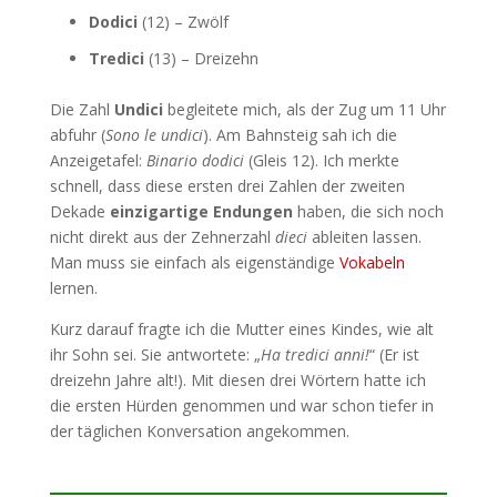
Dodici
(12) – Zwölf
Tredici
(13) – Dreizehn
Die Zahl
Undici
begleitete mich, als der Zug um 11 Uhr
abfuhr (
Sono le undici
). Am Bahnsteig sah ich die
Anzeigetafel:
Binario dodici
(Gleis 12). Ich merkte
schnell, dass diese ersten drei Zahlen der zweiten
Dekade
einzigartige Endungen
haben, die sich noch
nicht direkt aus der Zehnerzahl
dieci
ableiten lassen.
Man muss sie einfach als eigenständige
Vokabeln
lernen.
Kurz darauf fragte ich die Mutter eines Kindes, wie alt
ihr Sohn sei. Sie antwortete: „
Ha tredici anni!
“ (Er ist
dreizehn Jahre alt!). Mit diesen drei Wörtern hatte ich
die ersten Hürden genommen und war schon tiefer in
der täglichen Konversation angekommen.