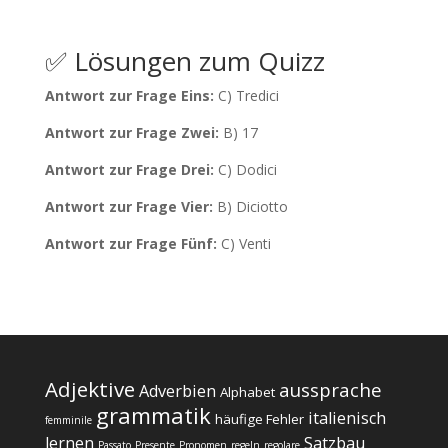
✅ Lösungen zum Quizz
Antwort zur Frage Eins:
C) Tredici
Antwort zur Frage Zwei:
B) 17
Antwort zur Frage Drei:
C) Dodici
Antwort zur Frage Vier:
B) Diciotto
Antwort zur Frage Fünf:
C) Venti
Adjektive
aussprache
Adverbien
Alphabet
grammatik
italienisch
häufige Fehler
femminile
lernen
Satzbau
Passato
Presente
Pronomen
regeln
regolare