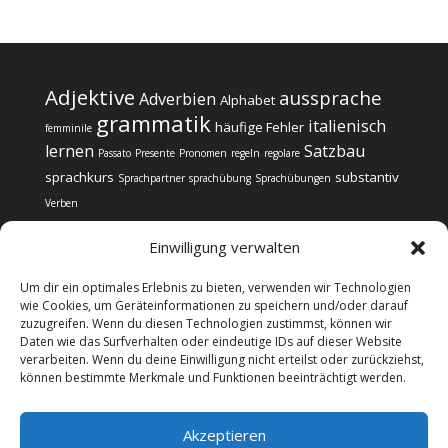
Adjektive
aussprache
Adverbien
Alphabet
grammatik
italienisch
häufige Fehler
femminile
lernen
Satzbau
Passato
Presente
Pronomen
regeln
regolare
sprachkurs
substantiv
Sprachpartner
sprachübung
Sprachübungen
Verben
Einwilligung verwalten
Um dir ein optimales Erlebnis zu bieten, verwenden wir Technologien
wie Cookies, um Geräteinformationen zu speichern und/oder darauf
zuzugreifen. Wenn du diesen Technologien zustimmst, können wir
Impressum
Datenschutz
Daten wie das Surfverhalten oder eindeutige IDs auf dieser Website
Cookie-Richtlinie (EU)
verarbeiten. Wenn du deine Einwilligung nicht erteilst oder zurückziehst,
können bestimmte Merkmale und Funktionen beeinträchtigt werden.
@copyright Web24 Consulting AVO | 2024-2025 * Wir
Akzeptieren
informieren über Sprachkurse, verkaufen selbst aber