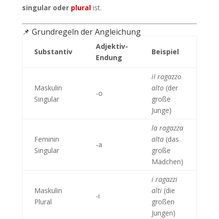
singular oder
plural
ist.
📌 Grundregeln der Angleichung
Adjektiv-
Substantiv
Beispiel
Endung
il ragazzo
Maskulin
alto
(der
-o
Singular
große
Junge)
la ragazza
Feminin
alta
(das
-a
Singular
große
Mädchen)
i ragazzi
Maskulin
alti
(die
-i
Plural
großen
Jungen)