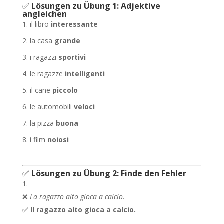
✅
Lösungen zu Übung 1: Adjektive
angleichen
il libro
interessante
la casa
grande
i ragazzi
sportivi
le ragazze
intelligenti
il cane
piccolo
le automobili
veloci
la pizza
buona
i film
noiosi
✅
Lösungen zu Übung 2: Finde den Fehler
❌
La ragazzo alto gioca a calcio.
✅
Il ragazzo alto gioca a calcio.