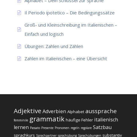
Alphabet – Dein Schlüssel zur Sprache
Il Periodo ipotetico – Die Bedingungssätze
Groß- und Kleinschreibung im Italienischen –
Einfach und logisch
Übungen: Zahlen und Zählen
Zahlen im Italienischen – eine Übersicht
Adjektive
aussprache
Adverbien
Alphabet
grammatik
italienisch
häufige Fehler
femminile
lernen
Satzbau
Passato
Presente
Pronomen
regeln
regolare
sprachkurs
substantiv
Sprachpartner
sprachübung
Sprachübungen