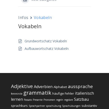
Infos
Vokabeln
Vokabeln
Grundwortschatz Vokabeln
Aufbauwortschatz Vokabeln
Adjektive
aussprache
Adverbien
Alphabet
grammatik
italienisch
häufige Fehler
femminile
lernen
Satzbau
Passato
Presente
Pronomen
regeln
regolare
sprachkurs
substantiv
Sprachpartner
sprachübung
Sprachübungen