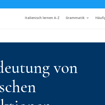
Italienisch lernen A-Z
Grammatik
Häufi
deutung von
ischen