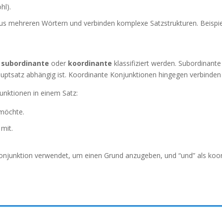
hl).
aus mehreren Wörtern und verbinden komplexe Satzstrukturen. Beispi
s
subordinante
oder
koordinante
klassifiziert werden. Subordinant
satz abhängig ist. Koordinante Konjunktionen hingegen verbinden gl
junktionen in einem Satz:
 möchte.
mit.
 Konjunktion verwendet, um einen Grund anzugeben, und “und” als koo