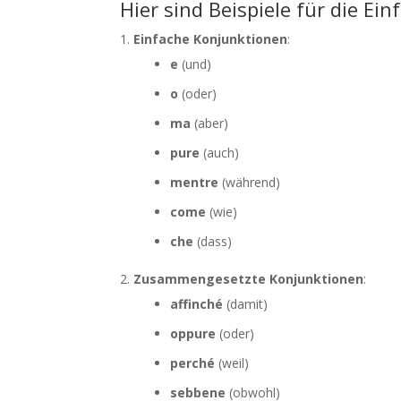
Hier sind Beispiele für die 
Einfache Konjunktionen
:
e
(und)
o
(oder)
ma
(aber)
pure
(auch)
mentre
(während)
come
(wie)
che
(dass)
Zusammengesetzte Konjunktionen
:
affinché
(damit)
oppure
(oder)
perché
(weil)
sebbene
(obwohl)