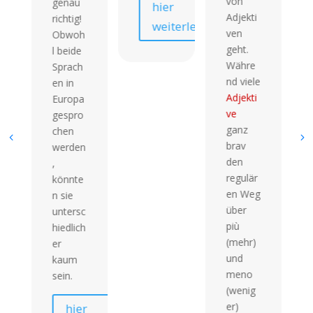
von
genau
hier
Sie
Adjekti
richtig!
dies
weiterlesen
ven
Obwoh
Leitf
geht.
l beide
en al
Währe
Sprach
Ausg
nd viele
en in
gspu
Adjekti
Europa
t un
ve
gespro
verti
ganz
chen
n Sie
brav
werden
Ihr
den
,
Wiss
regulär
könnte
durc
en Weg
n sie
rege
über
untersc
äßig
più
hiedlich
Übe
(mehr)
er
und
und
kaum
Anw
meno
sein.
den 
(wenig
Gra
er)
hier
atikr