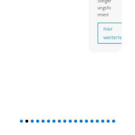
Steiger
ungsfo
rmen!
hier
weiterlesen