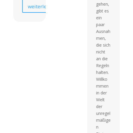
gehen,
weiterlesen
eln.
gibt es
ein
h
paar
w
Ausnah
men,
die sich
nicht
an die
Regeln
halten.
Willko
mmen
in der
Welt
der
unregel
mäßige
n