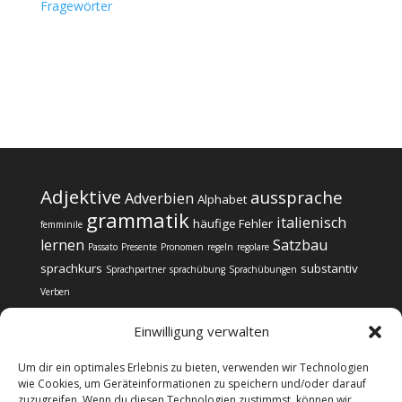
Fragewörter
Adjektive
aussprache
Adverbien
Alphabet
grammatik
italienisch
häufige Fehler
femminile
lernen
Satzbau
Passato
Presente
Pronomen
regeln
regolare
sprachkurs
substantiv
Sprachpartner
sprachübung
Sprachübungen
Verben
Einwilligung verwalten
Um dir ein optimales Erlebnis zu bieten, verwenden wir Technologien
wie Cookies, um Geräteinformationen zu speichern und/oder darauf
zuzugreifen. Wenn du diesen Technologien zustimmst, können wir
Impressum
Datenschutz