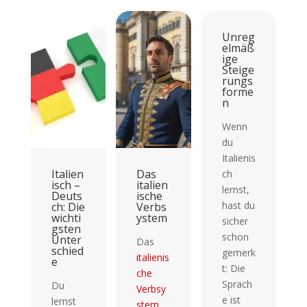
Unreg
elmäß
ige
Steige
rungs
forme
n
Wenn
du
Italienis
Italien
Das
Ital
ch
isch –
italien
isch
lernst,
Deuts
ische
Zeit
hast du
ch: Die
Verbs
und
wichti
ystem
Mod
sicher
gsten
schon
Unter
Das
Das
schied
gemerk
italienis
Vers
e
t: Die
che
dnis
Sprach
Du
Verbsy
der
e ist
lernst
stem
versc