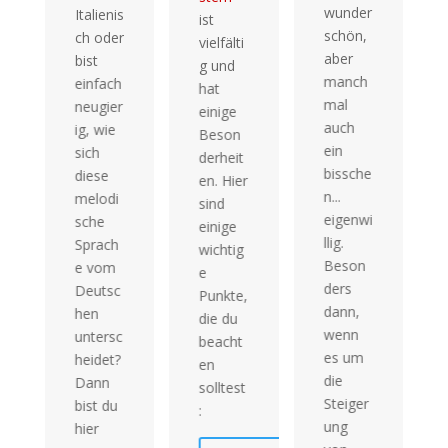
wunder
Italienis
ist
eden
schön,
ch oder
vielfälti
Zeit
aber
bist
g und
und
manch
einfach
hat
Mod
mal
neugier
einige
im
auch
ig, wie
Beson
Itali
ein
sich
derheit
chen
bissche
diese
en. Hier
ist
n...
melodi
sind
ents
eigenwi
sche
einige
eide
llig.
Sprach
wichtig
für e
Beson
e vom
e
präz
esen
ders
Deutsc
Punkte,
und
dann,
hen
die du
nuan
wenn
untersc
beacht
erte
es um
heidet?
en
Ko
die
Dann
solltest
unika
Steiger
bist du
:
on.
ung
hier
Nutz