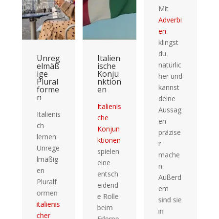
Mit
Adverbi
en
klingst
du
g
Italien
Unbes
natürlic
ß
ische
timmt
Konju
e
her und
l
nktion
Artikel
kannst
e
en
deine
Die
Italienis
Aussag
unbesti
s
che
en
mmten
Konjun
präzise
Artikel
ktionen
r
im
e
spielen
mache
Italienis
g
eine
n.
chen
entsch
Außerd
sind
eidend
em
essenzi
e Rolle
sind sie
ell, um
s
beim
in
unbesti
Erlerne