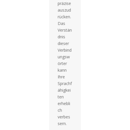
präzise
en
auszud
Substa
rücken.
ntivs
Das
und
Verstän
sind ein
dnis
grundle
dieser
gender
Verbind
Bestan
ungsw
dteil
örter
der
kann
italienis
Ihre
chen
Sprachf
Gramm
ähigkei
atik.
ten
Durch
erhebli
das
ch
Verstän
verbes
dnis
sern.
und die