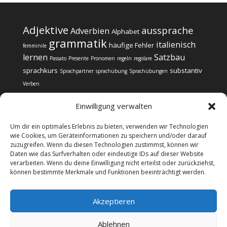
Adjektive
aussprache
Adverbien
Alphabet
grammatik
italienisch
häufige Fehler
femminile
lernen
Satzbau
Passato
Presente
Pronomen
regeln
regolare
sprachkurs
substantiv
Sprachpartner
sprachübung
Sprachübungen
Verben
Einwilligung verwalten
Um dir ein optimales Erlebnis zu bieten, verwenden wir Technologien
wie Cookies, um Geräteinformationen zu speichern und/oder darauf
zuzugreifen. Wenn du diesen Technologien zustimmst, können wir
Impressum
Datenschutz
Daten wie das Surfverhalten oder eindeutige IDs auf dieser Website
Cookie-Richtlinie (EU)
verarbeiten. Wenn du deine Einwilligung nicht erteilst oder zurückziehst,
können bestimmte Merkmale und Funktionen beeinträchtigt werden.
@copyright Web24 Consulting AVO | 2024-2025 * Wir
Akzeptieren
informieren über Sprachkurse, verkaufen selbst aber
keine Sprachkurse. Wenn Sie sich für einen Sprachkurs
Ablehnen
interessieren, gelangen Sie über die Links und Banner