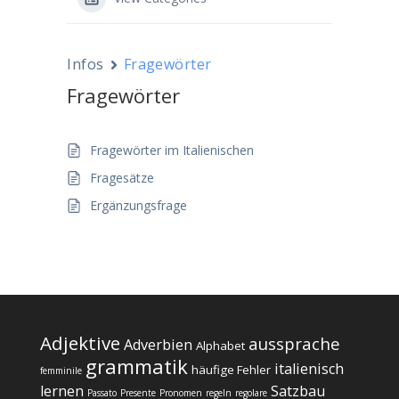
Infos
Fragewörter
Fragewörter
Fragewörter im Italienischen
Fragesätze
Ergänzungsfrage
Adjektive
aussprache
Adverbien
Alphabet
grammatik
italienisch
häufige Fehler
femminile
lernen
Satzbau
Passato
Presente
Pronomen
regeln
regolare