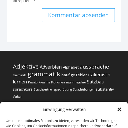
akzeptiert.
*
Alternative:
Adjektive
aussprache
Adverbien
Alphabet
grammatik
italienisch
häufige Fehler
femminile
lernen
Satzbau
Passato
Presente
Pronomen
regeln
regolare
sprachkurs
substantiv
Sprachpartner
sprachübung
Sprachübungen
Verben
Einwilligung verwalten
Um dir ein optimales Erlebnis zu bieten, verwenden wir Technologien
wie Cookies, um Geräteinformationen zu speichern und/oder darauf