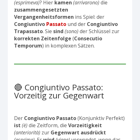
(esprimeva)
? Hier
kamen
(arrivarono)
die
zusammengesetzten
Vergangenheitsformen
ins Spiel: der
Congiuntivo
Passato
und der
Congiuntivo
Trapassato
. Sie
sind
(sono)
der Schlüssel zur
korrekten Zeitenfolge
(
Consecutio
Temporum
) in komplexen Sätzen.
🔴 Congiuntivo Passato:
Vorzeitig zur Gegenwart
Der
Congiuntivo Passato
(Konjunktiv Perfekt)
ist
(è)
die Zeitform, die
Vorzeitigkeit
(anteriorità)
zur
Gegenwart
ausdrückt
(esprime)
. Er
wird
(viene)
verwendet, wenn das