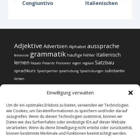
Congiuntivo
Italienischen
Adjektive
aussprache
Adverbien
Alphabet
grammatik
italienisch
häufige Fehler
femminile
lernen
Satzbau
Passato
Presente
Pronomen
regeln
regolare
sprachkurs
substantiv
Sprachpartner
sprachübung
Sprachübungen
Verben
Einwilligung verwalten
Um dir ein optimales Erlebnis zu bieten, verwenden wir Technologien
wie Cookies, um Geräteinformationen zu speichern und/oder darauf
zuzugreifen. Wenn du diesen Technologien zustimmst, können wir
Impressum
Datenschutz
Daten wie das Surfverhalten oder eindeutige IDs auf dieser Website
Cookie-Richtlinie (EU)
verarbeiten. Wenn du deine Einwilligung nicht erteilst oder zurückziehst,
können bestimmte Merkmale und Funktionen beeinträchtigt werden.