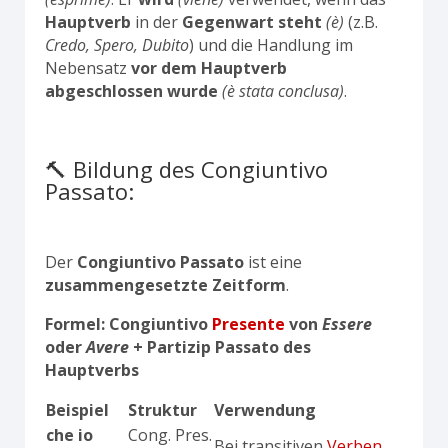
Hauptverb
in der
Gegenwart
steht
(è)
(z.B.
Credo, Spero, Dubito
) und die Handlung im
Nebensatz
vor dem Hauptverb
abgeschlossen
wurde
(è stata conclusa)
.
🔨 Bildung des Congiuntivo
Passato:
Der
Congiuntivo Passato
ist eine
zusammengesetzte Zeitform
.
Formel: Congiuntivo
Presente
von
Essere
oder
Avere
+ Partizip Passato des
Hauptverbs
Beispiel
Struktur
Verwendung
che io
Cong. Pres.
Bei transitiven
Verben