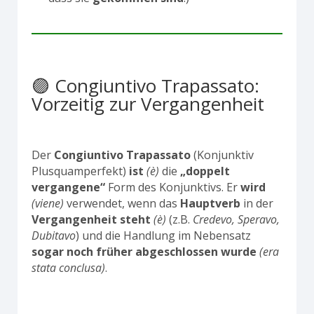
🟣 Congiuntivo Trapassato:
Vorzeitig zur Vergangenheit
Der
Congiuntivo Trapassato
(Konjunktiv
Plusquamperfekt)
ist
(è)
die
„doppelt
vergangene“
Form des Konjunktivs. Er
wird
(viene)
verwendet, wenn das
Hauptverb
in der
Vergangenheit
steht
(è)
(z.B.
Credevo, Speravo,
Dubitavo
) und die Handlung im Nebensatz
sogar noch früher abgeschlossen
wurde
(era
stata conclusa)
.