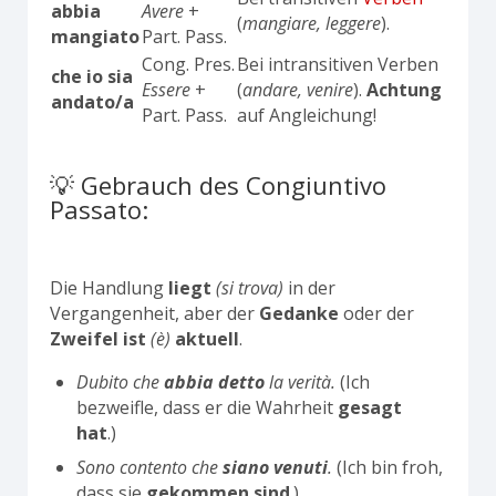
abbia
Avere
+
(
mangiare, leggere
).
mangiato
Part. Pass.
Cong. Pres.
Bei intransitiven Verben
che io sia
Essere
+
(
andare, venire
).
Achtung
andato/a
Part. Pass.
auf Angleichung!
💡 Gebrauch des Congiuntivo
Passato:
Die Handlung
liegt
(si trova)
in der
Vergangenheit, aber der
Gedanke
oder der
Zweifel
ist
(è)
aktuell
.
Dubito che
abbia detto
la verità.
(Ich
bezweifle, dass er die Wahrheit
gesagt
hat
.)
Sono contento che
siano venuti
.
(Ich bin froh,
dass sie
gekommen sind
.)