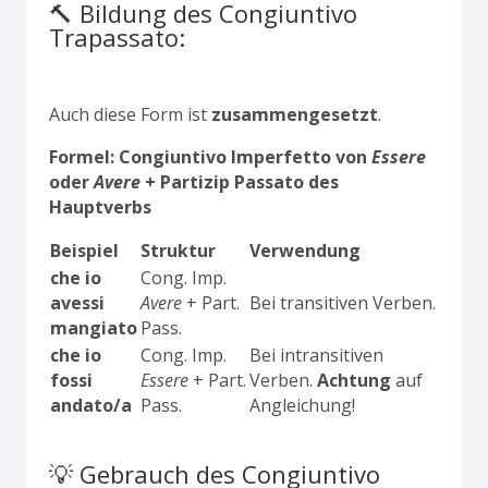
🔨 Bildung des Congiuntivo
Trapassato:
Auch diese Form ist
zusammengesetzt
.
Formel: Congiuntivo Imperfetto von
Essere
oder
Avere
+ Partizip Passato des
Hauptverbs
Beispiel
Struktur
Verwendung
che io
Cong. Imp.
avessi
Avere
+ Part.
Bei transitiven Verben.
mangiato
Pass.
che io
Cong. Imp.
Bei intransitiven
fossi
Essere
+ Part.
Verben.
Achtung
auf
andato/a
Pass.
Angleichung!
💡 Gebrauch des Congiuntivo