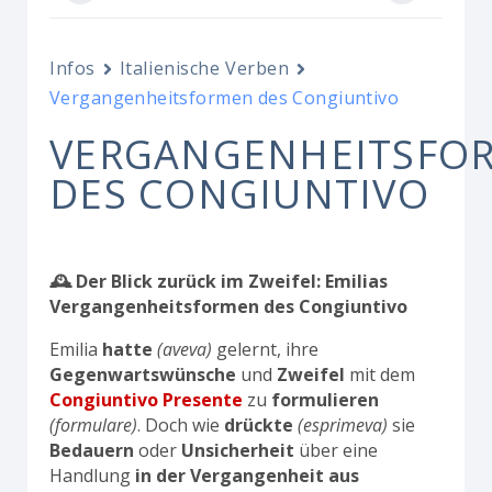
Infos
Italienische Verben
Vergangenheitsformen des Congiuntivo
VERGANGENHEITSFO
DES CONGIUNTIVO
🕰️ Der Blick zurück im Zweifel: Emilias
Vergangenheitsformen des Congiuntivo
Emilia
hatte
(aveva)
gelernt, ihre
Gegenwartswünsche
und
Zweifel
mit dem
Congiuntivo Presente
zu
formulieren
(formulare)
. Doch wie
drückte
(esprimeva)
sie
Bedauern
oder
Unsicherheit
über eine
Handlung
in der Vergangenheit
aus