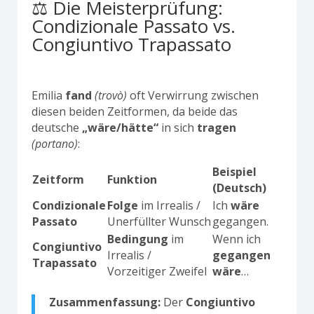
⚖️ Die Meisterprüfung:
Condizionale Passato vs.
Congiuntivo Trapassato
Emilia
fand
(trovò)
oft Verwirrung zwischen
diesen beiden Zeitformen, da beide das
deutsche
„wäre/hätte“
in sich
tragen
(portano)
:
Beispiel
Zeitform
Funktion
(Deutsch)
Condizionale
Folge
im Irrealis /
Ich
wäre
Passato
Unerfüllter Wunsch
gegangen.
Bedingung
im
Wenn ich
Congiuntivo
Irrealis /
gegangen
Trapassato
Vorzeitiger Zweifel
wäre
…
Zusammenfassung:
Der
Congiuntivo