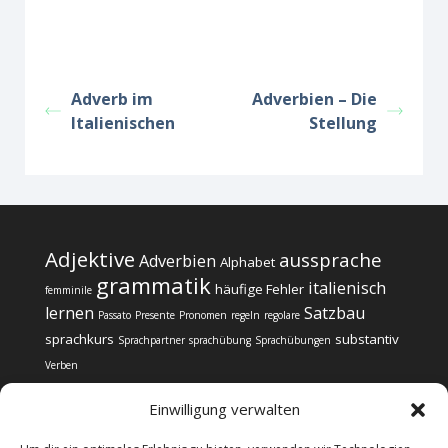
Adverb im
Adverbien – Die
Italienischen
Stellung
Adjektive
aussprache
Adverbien
Alphabet
grammatik
italienisch
häufige Fehler
femminile
lernen
Satzbau
Passato
Presente
Pronomen
regeln
regolare
sprachkurs
substantiv
Sprachpartner
sprachübung
Sprachübungen
Verben
Einwilligung verwalten