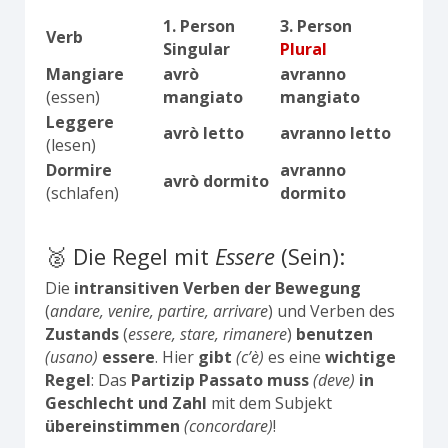
1. Person
3. Person
Verb
Singular
Plural
Mangiare
avrò
avranno
(essen)
mangiato
mangiato
Leggere
avrò letto
avranno letto
(lesen)
Dormire
avranno
avrò dormito
(schlafen)
dormito
🥈 Die Regel mit
Essere
(Sein):
Die
intransitiven Verben der Bewegung
(
andare, venire, partire, arrivare
) und Verben des
Zustands
(
essere, stare, rimanere
)
benutzen
(usano)
essere
. Hier
gibt
(c’è)
es eine
wichtige
Regel
: Das
Partizip Passato
muss
(deve)
in
Geschlecht und Zahl
mit dem Subjekt
übereinstimmen
(concordare)
!