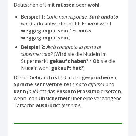
Deutschen oft mit
müssen
oder
wohl
.
Beispiel 1:
Carlo non risponde.
Sarà andato
via.
(Carlo antwortet nicht. Er
wird
wohl
weggegangen sein
/ Er
muss
weggegangen sein
.)
Beispiel 2:
Avrà comprato la pasta al
supermercato?
(
Wird
sie die Nudeln im
Supermarkt
gekauft haben
? /
Ob
sie die
Nudeln wohl
gekauft hat
?)
Dieser Gebrauch
ist
(è)
in der
gesprochenen
Sprache
sehr verbreitet
(molto diffuso)
und
kann
(può)
oft das
Passato Prossimo
ersetzen,
wenn man
Unsicherheit
über eine vergangene
Tatsache
ausdrückt
(esprime)
.