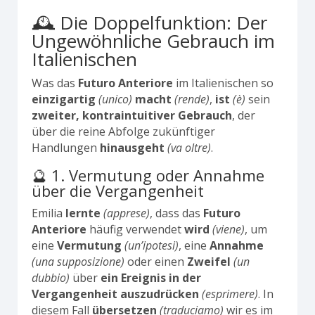
🕰️ Die Doppelfunktion: Der
Ungewöhnliche Gebrauch im
Italienischen
Was das
Futuro Anteriore
im Italienischen so
einzigartig
(unico)
macht
(rende)
,
ist
(è)
sein
zweiter, kontraintuitiver Gebrauch
, der
über die reine Abfolge zukünftiger
Handlungen
hinausgeht
(va oltre)
.
🔮 1. Vermutung oder Annahme
über die Vergangenheit
Emilia
lernte
(apprese)
, dass das
Futuro
Anteriore
häufig verwendet
wird
(viene)
, um
eine
Vermutung
(un’ipotesi)
, eine
Annahme
(una supposizione)
oder einen
Zweifel
(un
dubbio)
über
ein Ereignis in der
Vergangenheit
auszudrücken
(esprimere)
. In
diesem Fall
übersetzen
(traduciamo)
wir es im