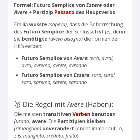
Formel: Futuro Semplice von
Essere
oder
Avere
+ Partizip
Passato
des Hauptverbs
Emilia
wusste
(sapeva)
, dass die Beherrschung
des
Futuro Semplice
der Schlüssel
ist
(è)
, denn
sie
benötigte
(aveva bisogno)
die Formen der
Hilfsverben:
Futuro Semplice von
Avere
:
avrò, avrai,
avrà, avremo, avrete, avranno
Futuro Semplice von
Essere
:
sarò, sarai,
sarà, saremo, sarete, saranno
🥇 Die Regel mit
Avere
(Haben):
Die meisten
transitiven
Verben
benutzen
(usano)
avere
. Die
Partizipien
bleiben
(rimangono)
unverändert
(endet immer auf -o,
z.B.
mangiato, creduto, finito
).