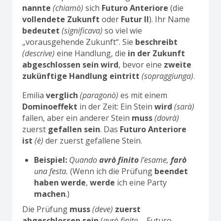
nannte
(chiamò)
sich
Futuro Anteriore
(die
vollendete Zukunft
oder
Futur II
). Ihr Name
bedeutet
(significava)
so viel wie
„vorausgehende Zukunft“. Sie
beschreibt
(descrive)
eine Handlung, die
in der Zukunft
abgeschlossen sein wird
, bevor eine
zweite
zukünftige Handlung
eintritt
(sopraggiunga)
.
Emilia
verglich
(paragonò)
es mit einem
Dominoeffekt
in der Zeit: Ein Stein
wird
(sarà)
fallen, aber ein anderer Stein
muss
(dovrà)
zuerst
gefallen sein
. Das
Futuro Anteriore
ist
(è)
der zuerst gefallene Stein.
Beispiel:
Quando
avrò finito
l’esame,
farò
una festa.
(Wenn ich die Prüfung
beendet
haben werde
,
werde
ich eine Party
machen
.)
Die Prüfung
muss
(deve)
zuerst
abgeschlossen sein
(
avrò finito
– Futuro