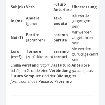
Futuro
Subjekt
Verb
Übersetzung
Anteriore
ich werde
Andare
sarò
Io (m)
gegangen
(gehen)
andato
sein
wir werden
Partire
saremo
Noi (f)
abgefahren
(abfahren)
partite
sein
sie werden
Loro
Tornare
saranno
zurückgekehrt
(m+f)
(zurückkehren)
tornati
sein
Emilia
verstand
(capì)
: Das
Futuro Anteriore
ist
(è)
im Grunde eine
Verbindung
(unione)
aus
Futuro Semplice
und der
Bildung
(la
formazione)
des
Passato Prossimo
.