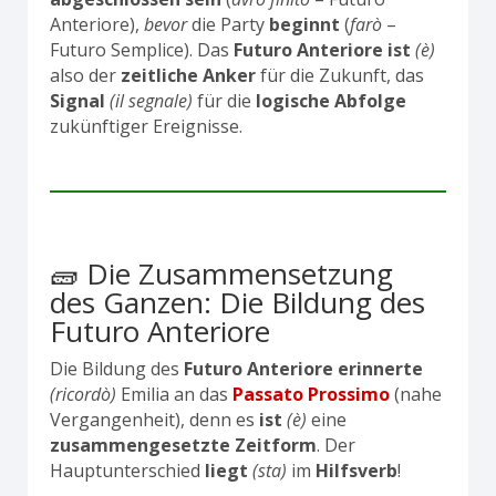
Anteriore),
bevor
die Party
beginnt
(
farò
–
Futuro Semplice). Das
Futuro Anteriore
ist
(è)
also der
zeitliche Anker
für die Zukunft, das
Signal
(il segnale)
für die
logische Abfolge
zukünftiger Ereignisse.
🧱 Die Zusammensetzung
des Ganzen: Die Bildung des
Futuro Anteriore
Die Bildung des
Futuro Anteriore
erinnerte
(ricordò)
Emilia an das
Passato Prossimo
(nahe
Vergangenheit), denn es
ist
(è)
eine
zusammengesetzte Zeitform
. Der
Hauptunterschied
liegt
(sta)
im
Hilfsverb
!