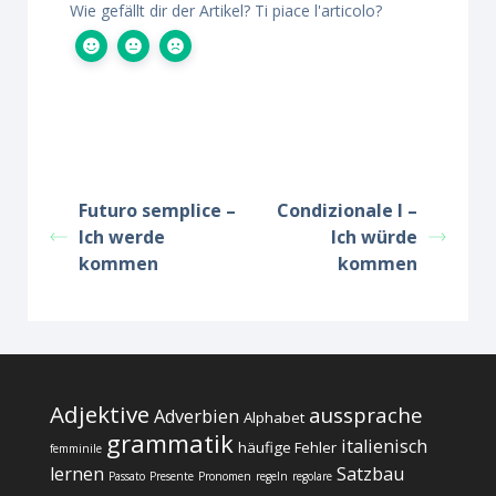
Wie gefällt dir der Artikel? Ti piace l'articolo?
Futuro semplice –
Condizionale I –
Ich werde
Ich würde
kommen
kommen
Adjektive
aussprache
Adverbien
Alphabet
grammatik
italienisch
häufige Fehler
femminile
lernen
Satzbau
Passato
Presente
Pronomen
regeln
regolare