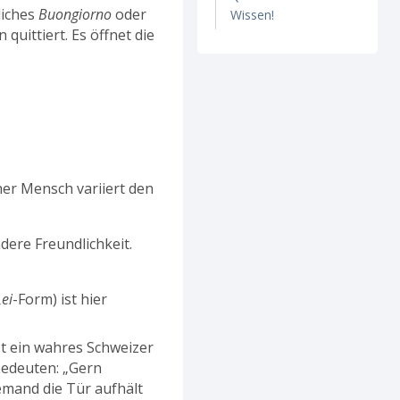
liches
Buongiorno
oder
Wissen!
quittiert. Es öffnet die
cher Mensch variiert den
dere Freundlichkeit.
Lei
-Form) ist hier
ist ein wahres Schweizer
bedeuten: „Gern
jemand die Tür aufhält