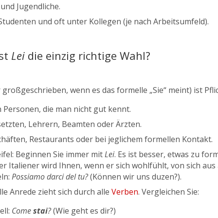
 und Jugendliche.
Studenten und oft unter Kollegen (je nach Arbeitsumfeld).
st
Lei
die einzig richtige Wahl?
großgeschrieben, wenn es das formelle „Sie“ meint) ist Pflic
n Personen, die man nicht gut kennt.
etzten, Lehrern, Beamten oder Ärzten.
chäften, Restaurants oder bei jeglichem formellen Kontakt.
ifel: Beginnen Sie immer mit
Lei
. Es ist besser, etwas zu for
Der Italiener wird Ihnen, wenn er sich wohlfühlt, von sich au
ln:
Possiamo darci del tu?
(Können wir uns duzen?).
le Anrede zieht sich durch alle
Verben
. Vergleichen Sie:
ell:
Come
stai
?
(Wie geht es dir?)