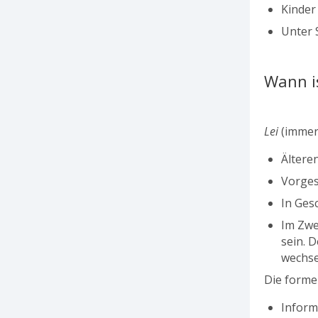
Kinder
Unter 
Wann i
Lei
(immer 
Ältere
Vorges
In Ges
Im Zwe
sein. 
wechse
Die formel
Inform