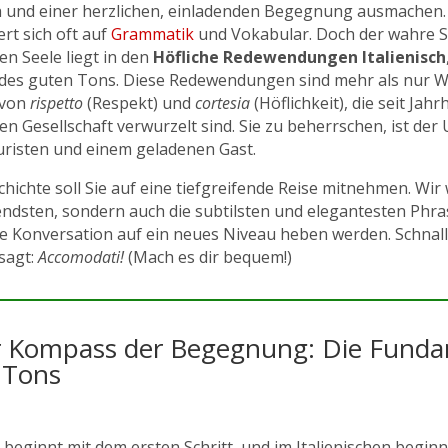
 und einer herzlichen, einladenden Begegnung ausmachen. W
rt sich oft auf
Grammatik
und Vokabular. Doch der wahre Sc
hen Seele liegt in den
Höfliche Redewendungen Italienisch
des guten Tons. Diese Redewendungen sind mehr als nur Wor
 von
rispetto
(Respekt) und
cortesia
(Höflichkeit), die seit Jah
hen Gesellschaft verwurzelt sind. Sie zu beherrschen, ist de
risten und einem geladenen Gast.
hichte soll Sie auf eine tiefgreifende Reise mitnehmen. Wir
ndsten, sondern auch die subtilsten und elegantesten Phra
che Konversation auf ein neues Niveau heben werden. Schnall
sagt:
Accomodati!
(Mach es dir bequem!)
r Kompass der Begegnung: Die Fund
 Tons
 beginnt mit dem ersten Schritt, und im Italienischen beginn