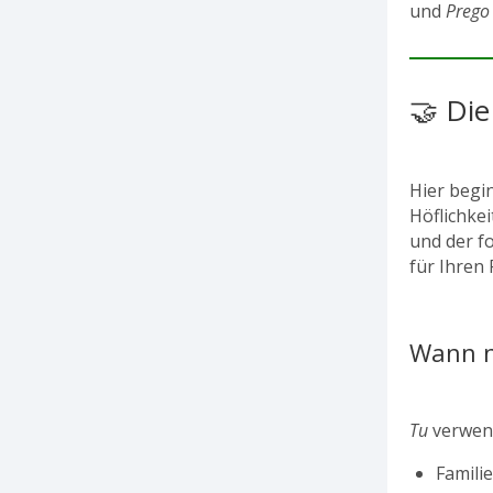
und
Prego
🤝 Die
Hier begi
Höflichkei
und der f
für Ihren 
Wann n
Tu
verwend
Famili