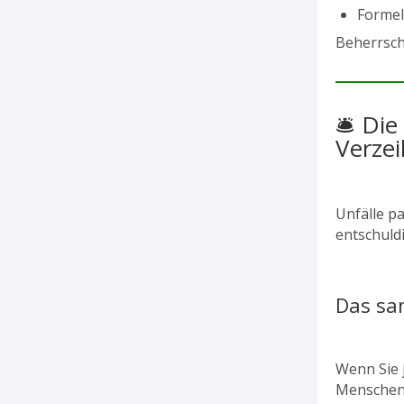
Formel
Beherrsch
🛎️ Di
Verzei
Unfälle p
entschuld
Das san
Wenn Sie 
Menschenm