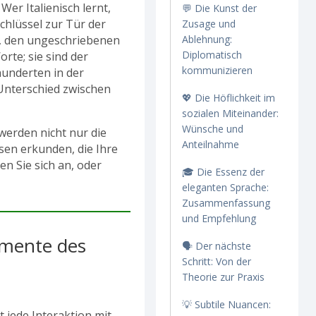
er Italienisch lernt,
💬 Die Kunst der
hlüssel zur Tür der
Zusage und
, den ungeschriebenen
Ablehnung:
Diplomatisch
te; sie sind der
kommunizieren
rhunderten in der
r Unterschied zwischen
💖 Die Höflichkeit im
sozialen Miteinander:
Wünsche und
 werden nicht nur die
Anteilnahme
sen erkunden, die Ihre
en Sie sich an, oder
🎓 Die Essenz der
eleganten Sprache:
Zusammenfassung
und Empfehlung
amente des
🗣️ Der nächste
Schritt: Von der
Theorie zur Praxis
💡 Subtile Nuancen:
t jede Interaktion mit