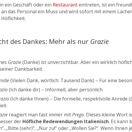
in ein Geschäft oder ein
Restaurant
eintreten, ist ein freund
a
an das Personal ein Muss und wird sofort mit einem Lächeln 
Höflichkeit.
cht des Dankes: Mehr als nur
Grazie
ches
Grazie
(Danke) ist unverzichtbar. Aber ein wirklich höfli
seiner Dankbarkeit.
mille
(Vielen Dank, wörtlich: Tausend Dank) – Für eine beson
razio
(Ich danke dir) – Informell, aber persönlich.
razio
(Ich danke Ihnen) – Die formelle, respektvolle Anrede (
ell.
azie
reagiert man fast immer mit
Prego
. Dieses kleine Wort 
esser der
Höfliche Redewendungen Italienisch
. Es kann 
, „Bitte (sehr)“, „Nur zu!“ oder „Wollen Sie?“. Wenn Ihnen 