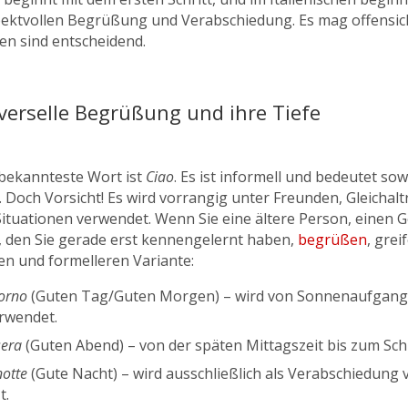
pektvollen Begrüßung und Verabschiedung. Es mag offensich
en sind entscheidend.
verselle Begrüßung und ihre Tiefe
bekannteste Wort ist
Ciao
. Es ist informell und bedeutet sow
 Doch Vorsicht! Es wird vorrangig unter Freunden, Gleichalt
Situationen verwendet. Wenn Sie eine ältere Person, einen 
 den Sie gerade erst kennengelernt haben,
begrüßen
, grei
hen und formelleren Variante:
orno
(Guten Tag/Guten Morgen) – wird von Sonnenaufgang b
rwendet.
era
(Guten Abend) – von der späten Mittagszeit bis zum Sc
otte
(Gute Nacht) – wird ausschließlich als Verabschiedun
t.