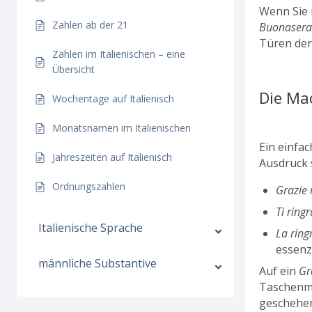
Wenn Sie 
Zahlen ab der 21
Buonaser
Türen der 
Zahlen im Italienischen – eine
Übersicht
Die Ma
Wochentage auf Italienisch
Monatsnamen im Italienischen
Ein einfa
Jahreszeiten auf Italienisch
Ausdruck 
Ordnungszahlen
Grazie 
Ti ring
Italienische Sprache
La ring
essenzi
männliche Substantive
Auf ein
Gr
Taschenm
geschehen“