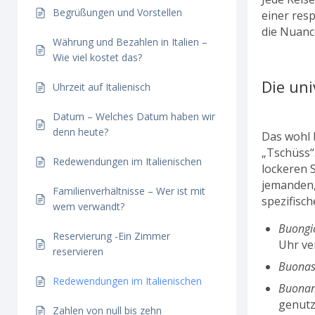
Begrüßungen und Vorstellen
einer res
die Nuanc
Währung und Bezahlen in Italien –
Wie viel kostet das?
Die uni
Uhrzeit auf Italienisch
Datum – Welches Datum haben wir
denn heute?
Das wohl 
„Tschüss“.
Redewendungen im Italienischen
lockeren 
jemanden,
Familienverhältnisse – Wer ist mit
spezifisc
wem verwandt?
Buongi
Reservierung -Ein Zimmer
Uhr ve
reservieren
Buonas
Redewendungen im Italienischen
Buonan
genutz
Zahlen von null bis zehn