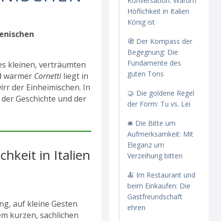
Konversation: Warum
Höflichkeit in Italien
König ist
ienischen
🧭 Der Kompass der
Begegnung: Die
Fundamente des
nes kleinen, verträumten
guten Tons
nd warmer
Cornetti
liegt in
rr der Einheimischen. In
🤝 Die goldene Regel
, der Geschichte und der
der Form: Tu vs. Lei
🛎️ Die Bitte um
Aufmerksamkeit: Mit
Eleganz um
hkeit in Italien
Verzeihung bitten
🍝 Im Restaurant und
beim Einkaufen: Die
Gastfreundschaft
ng, auf kleine Gesten
ehren
em kurzen, sachlichen