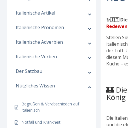
Italienische Artikel
✨🇮🇹 Die
Redewen
Italienische Pronomen
Stellen Si
Italienische Adverbien
italienis
der Luft.
Italienische Verben
diesem Mom
Küche – es
Der Satzbau
Nützliches Wissen
🏰 Die
König 
Begrüßen & Verabschieden auf
Italienisch
Die itali
Notfall und Krankheit
und die e