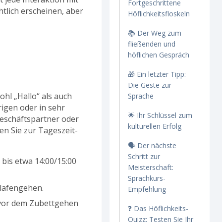
Fortgeschrittene
tlich erscheinen, aber
Höflichkeitsfloskeln
📚 Der Weg zum
fließenden und
höflichen Gespräch
🎁 Ein letzter Tipp:
Die Geste zur
ohl „Hallo“ als auch
Sprache
rigen oder in sehr
🌟 Ihr Schlüssel zum
Geschäftspartner oder
kulturellen Erfolg
fen Sie zur Tageszeit-
🗣️ Der nächste
Schritt zur
is etwa 14:00/15:00
Meisterschaft:
Sprachkurs-
hlafengehen.
Empfehlung
g vor dem Zubettgehen
❓ Das Höflichkeits-
Quizz: Testen Sie Ihr