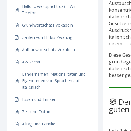
Austausch
Hallo … wer spricht da? – Am
konzentrie
Telefon
italienisc
Gesetzen 
Grundwortschatz Vokabeln
Ausdruck
italienisc
Zahlen von Elf bis Zwanzig
einem Tou
Aufbauwortschatz Vokabeln
Diese Gesc
grundlege
A2-Niveau
italienis
Ländernamen, Nationalitäten und
besser ge
Eigennamen von Sprachen auf
Italienisch
🧭 De
Essen und Trinken
guten
Zeit und Datum
Alltag und Familie
Jede Reise